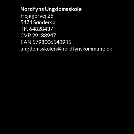
Nordfyns Ungdomsskole
Højagervej 25
5471 Søndersø
Tlf. 64828437
CVR 29188947
EAN 5798006543915
ungdomsskolen@nordfynskommune.dk