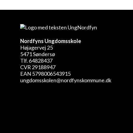
Nordfyns Ungdomsskole
Højagervej 25
5471 Søndersø
Tlf. 64828437
CVR 29188947
EAN 5798006543915
ungdomsskolen@nordfynskommune.dk