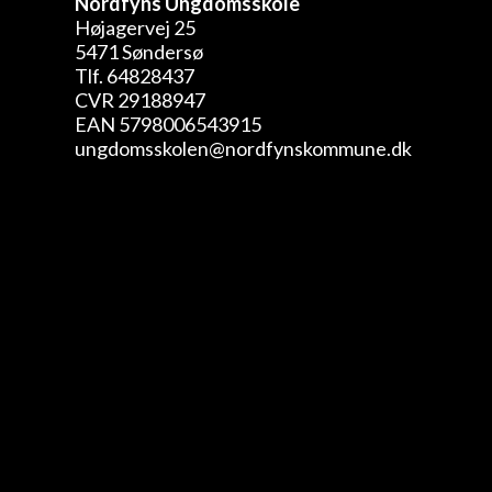
Nordfyns Ungdomsskole
Højagervej 25
5471 Søndersø
Tlf. 64828437
CVR 29188947
EAN 5798006543915
ungdomsskolen@nordfynskommune.dk