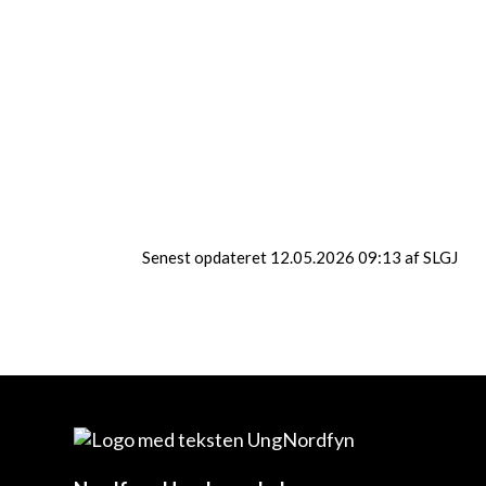
at prøve noget nyt. Du får
selvfølgelig dine æg med
hjem – perfekte som
gave, pynt på værelset
eller bare noget, du selv
kan være stolt af. Tag en
ven med og kom i
påskestemning!
Start
13.03.2027
Slut
13.03.2027
Aldersgr.
Til og med 18 år
Kl.tr.
fra og med 7. kl.
Senest opdateret 12.05.2026 09:13 af SLGJ